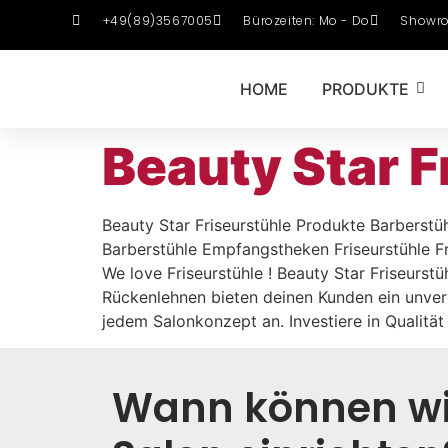
+49(89)3567005
Bürozeiten: Mo - Do
Showro
HOME
PRODUKTE
Beauty Star F
Beauty Star Friseurstühle Produkte Barberstü
Barberstühle Empfangstheken Friseurstühle Fr
We love Friseurstühle ! Beauty Star Friseurs
Rückenlehnen bieten deinen Kunden ein unverg
jedem Salonkonzept an. Investiere in Quali
Wann können wi