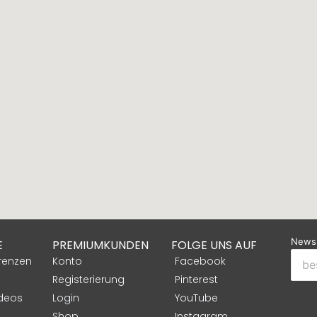
Newsl
E
PREMIUMKUNDEN
FOLGE UNS AUF
renzen
Konto
Facebook
Registerierung
Pinterest
ideos
Login
YouTube
Shop
Instagram