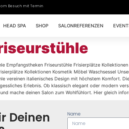
om Besuch mit Termin
HEAD SPA
SHOP
SALONREFERENZEN
EVENT
riseurstühle
hle Empfangstheken Friseurstühle Frisierplätze Kollektion
isierplätze Kollektionen Kosmetik Möbel Waschsessel Unser
tühle vereinen italienisches Design mit höchstem Komfort. 
essliches Erlebnis. Ob klassisch elegant oder modern verspi
tät und mache deinen Salon zum Wohlfühlort. Hier gleich 
r Deinen
Name