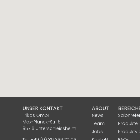
UNSER KONTAKT
ABOUT
BEREICH
Frikos GmbH
News
Salonrefe
Max-Planck-Str. 8
Team
Produkte
85716 Unterschleissheim
Jobs
Produktv
Tel: +49 (0) 89 356 70 05
Kontakt
FAQs