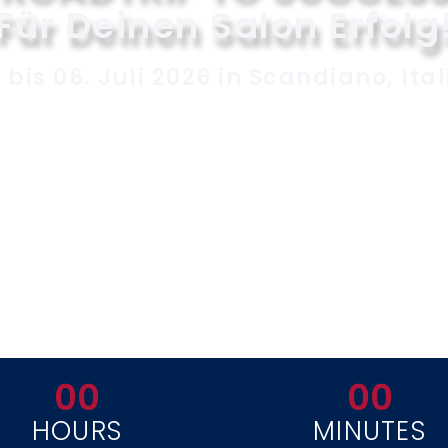
Für Deinen Salon Erfolg
 bis 06. Juli 2026 in Scandiano, Ita
00
00
HOURS
MINUTES