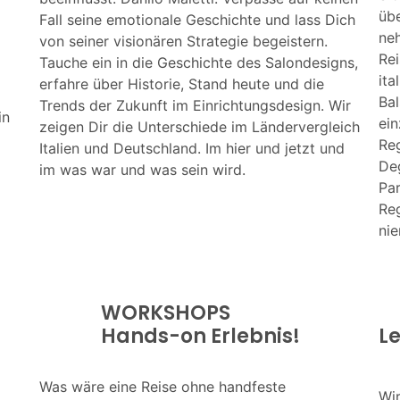
üb
Fall seine emotionale Geschichte und lass Dich
neh
von seiner visionären Strategie begeistern.
Rei
Tauche ein in die Geschichte des Salondesigns,
ita
erfahre über Historie, Stand heute und die
Ba
Trends der Zukunft im Einrichtungsdesign. Wir
in
ei
zeigen Dir die Unterschiede im Ländervergleich
Reg
Italien und Deutschland. Im hier und jetzt und
Deg
im was war und was sein wird.
Par
Reg
ni
WORKSHOPS
Hands-on Erlebnis!
Le
Was wäre eine Reise ohne handfeste
Wir